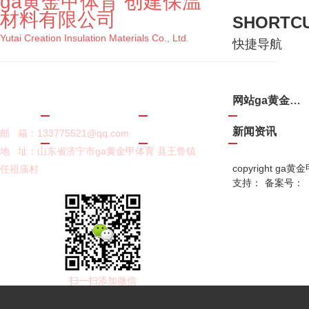
ga黄金甲体育 创建保温
材料有限公司
SHORTCU
Yutai Creation Insulation Materials Co., Ltd.
快捷导航
咨询热线
15998722888
网站ga黄金甲体育
新闻资讯
邮 箱：133775521@qq.com
地 址：山东省济宁市ga黄金甲体育 县王鲁镇
copyright g
任祖庙村
支持：
备案号：
扫一扫添加微信